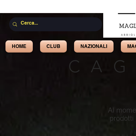
HOME
CLUB
NAZIONALI
MA
CAG
Al mome
prodotti