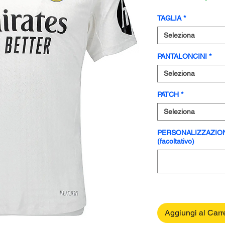
regola
TAGLIA
*
Seleziona
PANTALONCINI
*
Seleziona
PATCH
*
Seleziona
PERSONALIZZAZIO
(facoltativo)
Aggiungi al Carr